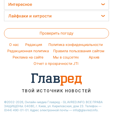
Салаты
Женские стрижки
Погода на завтра
Интересное
Виталий Козловский
Новости Тернополя
Простые блюда
Окрашивание волос
Пылевая буря
Потап
Головоломки
Новости Харькова
Лайфхаки и хитрости
Красивый маникюр
София Ротару
Тесты по картинке
Новости Житомира
Стирка
Модные ошибки
Ольга Сумская
Оптические иллюзии
Новости Полтавы
Проверить погоду
Комнатные растения
Новости моды
Филипп Киркоров
Народные приметы
Новости Одессы
Все о сале
Советы от Андре Тана
O нас
Редакция
Политика конфиденциальности
Все о шоу-бизнесе
Новости Сум
Уборка
Редакционная политика
Правила пользования сайтом
Новости Черкассы
Реклама на сайте
Мы в соцсетях
Архив
Авто
Новости Ровно
Отчет о прозрачности JTI
Новости Запорожья
ТВОЙ ИСТОЧНИК НОВОСТЕЙ
©2002-2026, Онлайн-медиа Главред - GLAVRED.INFO. ВСЕ ПРАВА
ЗАЩИЩЕНЫ. 04080, г. Киев, ул. Кириловская, дом 23. Телефон —
(044) 490-01-01. Адрес электронной почты — info@glavred.info.