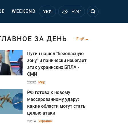
ОЕ
WEEKEND
+24°
УКР
ГЛАВНОЕ ЗА ДЕНЬ
Ещё
Путин нашел "безопасную
зону" и панически избегает
атак украинских БПЛА -
СМИ
23:32
Мир
РФ готова к новому
массированному удару:
какие области могут стать
целью атаки
23:14
Украина