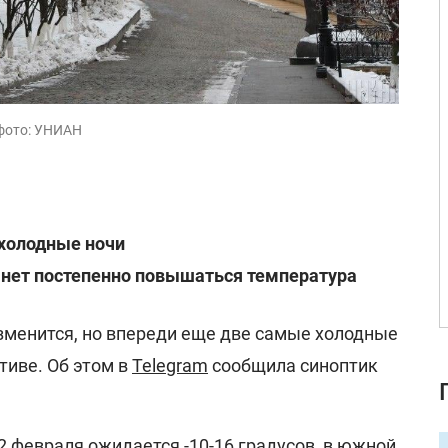
 фото: УНИАН
 холодные ночи
чнет постепенно повышаться температура
зменится, но впереди еще две самые холодные
тиве. Об этом в
Telegram
сообщила синоптик
22 февраля ожидается -10-16 градусов, в южной