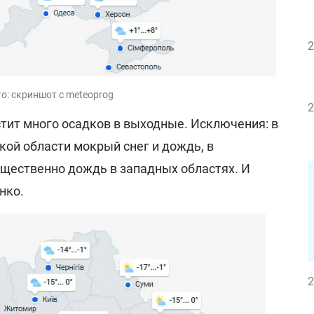
2
то: скриншот с meteoprog
2
стит много осадков в выходные. Исключения: в
кой области мокрый снег и дождь, в
ущественно дождь в западных областях. И
нко.
2