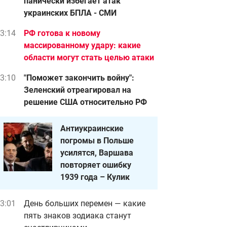
панически избегает атак
украинских БПЛА - СМИ
3:14
РФ готова к новому
массированному удару: какие
области могут стать целью атаки
3:10
"Поможет закончить войну":
Зеленский отреагировал на
решение США относительно РФ
Антиукраинские
погромы в Польше
усилятся, Варшава
повторяет ошибку
1939 года – Кулик
3:01
День больших перемен — какие
пять знаков зодиака станут