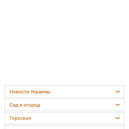
Новости Украины
Политика
Сад и огород
Отключения света
Садовод назвал самое эффективное средство
Гороскоп
Телеграм новости Украины
против сорняков