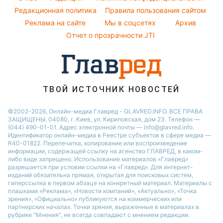
Новости Сум
Народные приметы
Редакционная политика
Правила пользования сайтом
Виталий Козловский
Новости Тернополя
Реклама на сайте
Мы в соцсетях
Архив
Все о шоу-бизнесе
Потап
Новости Черкассы
Отчет о прозрачности JTI
Новости Житомира
Новости Ровно
Новости Одессы
ТВОЙ ИСТОЧНИК НОВОСТЕЙ
Новости Запорожья
©2002-2026, Онлайн-медиа Главред - GLAVRED.INFO. ВСЕ ПРАВА
ЗАЩИЩЕНЫ. 04080, г. Киев, ул. Кириловская, дом 23. Телефон —
(044) 490-01-01. Адрес электронной почты — info@glavred.info.
Идентификатор онлайн-медиа в Реестре cубъектов в сфере медиа —
R40-01822.
Перепечатка, копирование или воспроизведение
информации, содержащей ссылку на агенство ГЛАВРЕД, в каком-
либо виде запрещено. Использование материалов «Главред»
разрешается при условии ссылки на «Главред». Для интернет-
изданий обязательна прямая, открытая для поисковых систем,
гиперссылка в первом абзаце на конкретный материал. Материалы с
плашками «Реклама», «Новости компаний», «Актуально», «Точка
зрения», «Официально» публикуются на коммерческих или
партнерских началах. Точки зрения, выраженные в материалах в
рубрике "Мнения", не всегда совпадают с мнением редакции.