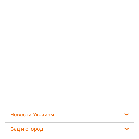
Новости Украины
Телеграм новости Украины
Сад и огород
Пенсии в Украине