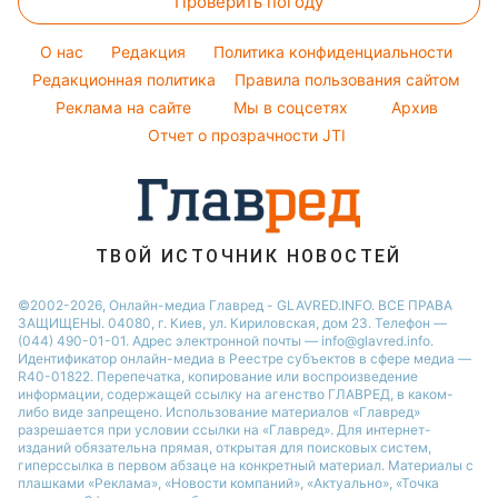
Проверить погоду
Магнитные бури
Комнатные растения
Новости Ровно
Курс валют
Ани Лорак
Погода на сегодня
Новости Львова
O нас
Редакция
Политика конфиденциальности
Кейт Миддлтон
Погода на завтра
Редакционная политика
Правила пользования сайтом
Новости Запорожья
Реклама на сайте
Мы в соцсетях
Архив
Пылевая буря
Новости Днепра
Отчет о прозрачности JTI
ТВОЙ ИСТОЧНИК НОВОСТЕЙ
©2002-2026, Онлайн-медиа Главред - GLAVRED.INFO. ВСЕ ПРАВА
ЗАЩИЩЕНЫ. 04080, г. Киев, ул. Кириловская, дом 23. Телефон —
(044) 490-01-01. Адрес электронной почты — info@glavred.info.
Идентификатор онлайн-медиа в Реестре cубъектов в сфере медиа —
R40-01822.
Перепечатка, копирование или воспроизведение
информации, содержащей ссылку на агенство ГЛАВРЕД, в каком-
либо виде запрещено. Использование материалов «Главред»
разрешается при условии ссылки на «Главред». Для интернет-
изданий обязательна прямая, открытая для поисковых систем,
гиперссылка в первом абзаце на конкретный материал. Материалы с
плашками «Реклама», «Новости компаний», «Актуально», «Точка