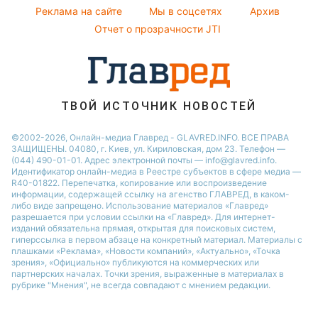
Реклама на сайте
Мы в соцсетях
Архив
Пылевая буря
Алла Пугачева
Отчет о прозрачности JTI
ТВОЙ ИСТОЧНИК НОВОСТЕЙ
©2002-2026, Онлайн-медиа Главред - GLAVRED.INFO. ВСЕ ПРАВА
ЗАЩИЩЕНЫ. 04080, г. Киев, ул. Кириловская, дом 23. Телефон —
(044) 490-01-01. Адрес электронной почты — info@glavred.info.
Идентификатор онлайн-медиа в Реестре cубъектов в сфере медиа —
R40-01822.
Перепечатка, копирование или воспроизведение
информации, содержащей ссылку на агенство ГЛАВРЕД, в каком-
либо виде запрещено. Использование материалов «Главред»
разрешается при условии ссылки на «Главред». Для интернет-
изданий обязательна прямая, открытая для поисковых систем,
гиперссылка в первом абзаце на конкретный материал. Материалы с
плашками «Реклама», «Новости компаний», «Актуально», «Точка
зрения», «Официально» публикуются на коммерческих или
партнерских началах. Точки зрения, выраженные в материалах в
рубрике "Мнения", не всегда совпадают с мнением редакции.