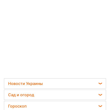
Новости Украины
Телеграм новости Украины
Сад и огород
Пенсии в Украине
Садовод назвал самое эффективное средство
Гороскоп
Мобилизация