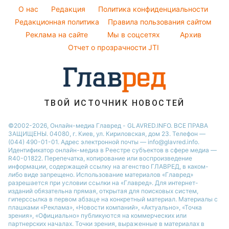
Настя Каменских
Новости Сум
O нас
Редакция
Политика конфиденциальности
Новости моды
Виталий Козловский
Новости Черкассы
Редакционная политика
Правила пользования сайтом
Советы от Андре Тана
Реклама на сайте
Мы в соцсетях
Архив
Новости Львова
Отчет о прозрачности JTI
Новости Ровно
Новости Днепра
Новости Запорожья
Новости Тернополя
ТВОЙ ИСТОЧНИК НОВОСТЕЙ
Новости Житомира
©2002-2026, Онлайн-медиа Главред - GLAVRED.INFO. ВСЕ ПРАВА
ЗАЩИЩЕНЫ. 04080, г. Киев, ул. Кириловская, дом 23. Телефон —
Новости Одессы
(044) 490-01-01. Адрес электронной почты — info@glavred.info.
Идентификатор онлайн-медиа в Реестре cубъектов в сфере медиа —
R40-01822.
Перепечатка, копирование или воспроизведение
информации, содержащей ссылку на агенство ГЛАВРЕД, в каком-
либо виде запрещено. Использование материалов «Главред»
разрешается при условии ссылки на «Главред». Для интернет-
изданий обязательна прямая, открытая для поисковых систем,
гиперссылка в первом абзаце на конкретный материал. Материалы с
плашками «Реклама», «Новости компаний», «Актуально», «Точка
зрения», «Официально» публикуются на коммерческих или
партнерских началах. Точки зрения, выраженные в материалах в