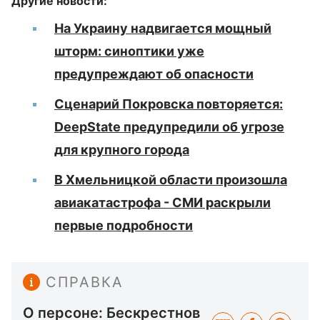
Другие новости:
На Украину надвигается мощный
шторм: синоптики уже
предупреждают об опасности
Сценарий Покровска повторяется:
DeepState предупредили об угрозе
для крупного города
В Хмельницкой области произошла
авиакатастрофа - СМИ раскрыли
первые подробности
СПРАВКА
О персоне: Бескрестнов