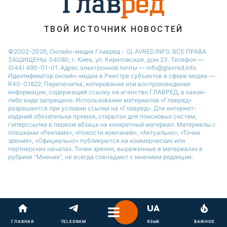
ТВОЙ ИСТОЧНИК НОВОСТЕЙ
©2002-2026, Онлайн-медиа Главред - GLAVRED.INFO. ВСЕ ПРАВА
ЗАЩИЩЕНЫ. 04080, г. Киев, ул. Кириловская, дом 23. Телефон —
(044) 490-01-01. Адрес электронной почты — info@glavred.info.
Идентификатор онлайн-медиа в Реестре cубъектов в сфере медиа —
R40-01822.
Перепечатка, копирование или воспроизведение
информации, содержащей ссылку на агенство ГЛАВРЕД, в каком-
либо виде запрещено. Использование материалов «Главред»
разрешается при условии ссылки на «Главред». Для интернет-
изданий обязательна прямая, открытая для поисковых систем,
гиперссылка в первом абзаце на конкретный материал. Материалы с
плашками «Реклама», «Новости компаний», «Актуально», «Точка
зрения», «Официально» публикуются на коммерческих или
партнерских началах. Точки зрения, выраженные в материалах в
рубрике "Мнения", не всегда совпадают с мнением редакции.
ГЛАВНАЯ
TELEGRAM
ЯЗЫК
ВАЖНОЕ