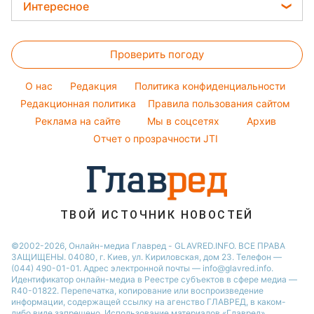
Новости Харькова
Все о сале
Интересное
Модные ошибки
Алла Пугачева
Новости Львова
Уборка
Головоломки
Новости моды
Максим Галкин
Новости Полтавы
Проверить погоду
Тесты по картинке
Советы от Андре Тана
Настя Каменских
Новости Днепра
Оптические иллюзии
Женские стрижки
Виталий Козловский
O нас
Редакция
Политика конфиденциальности
Новости Сум
Народные приметы
Редакционная политика
Правила пользования сайтом
Потап
Новости Тернополя
Реклама на сайте
Мы в соцсетях
Архив
Все о шоу-бизнесе
София Ротару
Новости Черкассы
Отчет о прозрачности JTI
Новости Житомира
Новости Ровно
Новости Одессы
ТВОЙ ИСТОЧНИК НОВОСТЕЙ
Новости Запорожья
©2002-2026, Онлайн-медиа Главред - GLAVRED.INFO. ВСЕ ПРАВА
ЗАЩИЩЕНЫ. 04080, г. Киев, ул. Кириловская, дом 23. Телефон —
(044) 490-01-01. Адрес электронной почты — info@glavred.info.
Идентификатор онлайн-медиа в Реестре cубъектов в сфере медиа —
R40-01822.
Перепечатка, копирование или воспроизведение
информации, содержащей ссылку на агенство ГЛАВРЕД, в каком-
либо виде запрещено. Использование материалов «Главред»