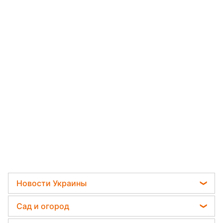
Новости Украины
Пенсии в Украине
Сад и огород
Мобилизация