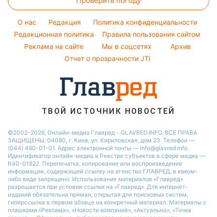
Проверить погоду
Тесты по картинке
Новости Днепра
Погода на завтра
Потап
Оптические иллюзии
Новости Черкассы
O нас
Редакция
Политика конфиденциальности
Пылевая буря
София Ротару
Народные приметы
Редакционная политика
Новости Тернополя
Правила пользования сайтом
Реклама на сайте
Мы в соцсетях
Архив
Все о шоу-бизнесе
Новости Ровно
Отчет о прозрачности JTI
Новости Житомира
Новости Запорожья
Новости Одессы
ТВОЙ ИСТОЧНИК НОВОСТЕЙ
©2002-2026, Онлайн-медиа Главред - GLAVRED.INFO. ВСЕ ПРАВА
ЗАЩИЩЕНЫ. 04080, г. Киев, ул. Кириловская, дом 23. Телефон —
(044) 490-01-01. Адрес электронной почты — info@glavred.info.
Идентификатор онлайн-медиа в Реестре cубъектов в сфере медиа —
R40-01822.
Перепечатка, копирование или воспроизведение
информации, содержащей ссылку на агенство ГЛАВРЕД, в каком-
либо виде запрещено. Использование материалов «Главред»
разрешается при условии ссылки на «Главред». Для интернет-
изданий обязательна прямая, открытая для поисковых систем,
гиперссылка в первом абзаце на конкретный материал. Материалы с
плашками «Реклама», «Новости компаний», «Актуально», «Точка