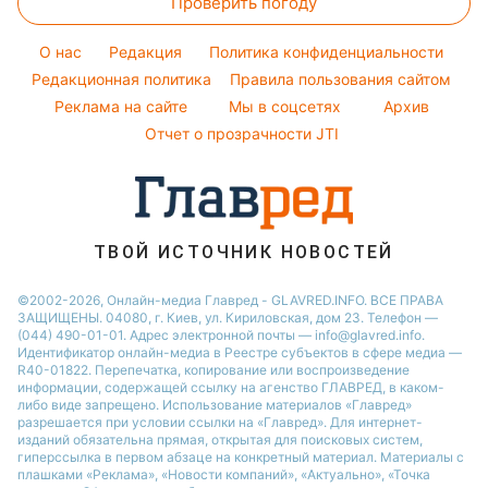
Проверить погоду
Стирка
Все о шоу-бизнесе
Новости Харькова
Погода на завтра
Уборка
O нас
Редакция
Политика конфиденциальности
Пылевая буря
Комнатные растения
Редакционная политика
Правила пользования сайтом
Реклама на сайте
Мы в соцсетях
Архив
Авто
Отчет о прозрачности JTI
ТВОЙ ИСТОЧНИК НОВОСТЕЙ
©2002-2026, Онлайн-медиа Главред - GLAVRED.INFO. ВСЕ ПРАВА
ЗАЩИЩЕНЫ. 04080, г. Киев, ул. Кириловская, дом 23. Телефон —
(044) 490-01-01. Адрес электронной почты — info@glavred.info.
Идентификатор онлайн-медиа в Реестре cубъектов в сфере медиа —
R40-01822.
Перепечатка, копирование или воспроизведение
информации, содержащей ссылку на агенство ГЛАВРЕД, в каком-
либо виде запрещено. Использование материалов «Главред»
разрешается при условии ссылки на «Главред». Для интернет-
изданий обязательна прямая, открытая для поисковых систем,
гиперссылка в первом абзаце на конкретный материал. Материалы с
плашками «Реклама», «Новости компаний», «Актуально», «Точка