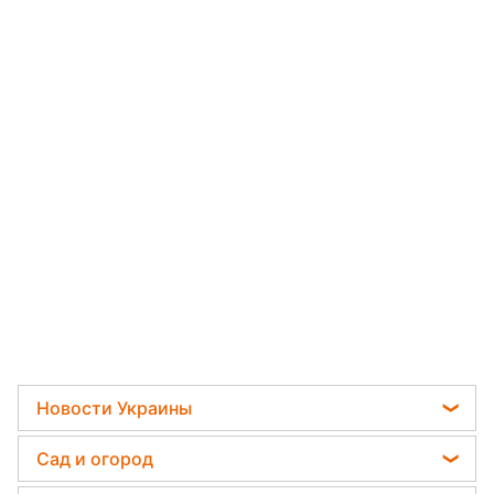
Новости Украины
Телеграм новости Украины
Сад и огород
Пенсии в Украине