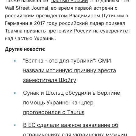
также называл ее "
частью России
". По данным The
Wall Street Journal, во время первой встречи с
российским президентом Владимиром Путиным в
Германии в 2017 году российский лидер призвал
Трампа признать претензии России на суверенитет
над частью Украины.
Другие новости:
"Взятка - это для публики": СМИ
назвали истинную причину ареста
заместителя Шойгу
Сунак и Шольц обсудили в Берлине
помощь Украине: канцлер
проговорился о Taurus
В ЕС сделали важное заявление об
ограничениях для украинских мужчин