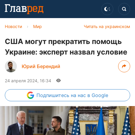
Новости
›
Мир
Читать на украинском
США могут прекратить помощь
Украине: эксперт назвал условие
Юрий Берендий
24 апреля 2024, 16:34
Подпишитесь
на нас в Google