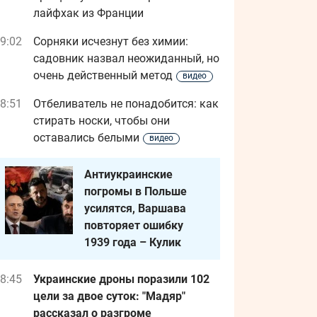
лайфхак из Франции
9:02
Сорняки исчезнут без химии:
садовник назвал неожиданный, но
очень действенный метод
видео
8:51
Отбеливатель не понадобится: как
стирать носки, чтобы они
оставались белыми
видео
Антиукраинские
погромы в Польше
усилятся, Варшава
повторяет ошибку
1939 года – Кулик
8:45
Украинские дроны поразили 102
цели за двое суток: "Мадяр"
рассказал о разгроме