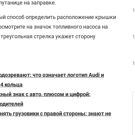
 путанице на заправке.
1
ый способ определить расположение крышки
посмотрите на значок топливного насоса на
 треугольная стрелка укажет сторону
1
1
одозревают: что означает логотип Audi и
4 кольца
ный знак с авто, плюсом и цифрой:
водителей
нять грузовики с правой стороны: знают не