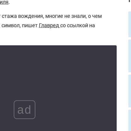
иля
.
т стажа вождения, многие не знали, о чем
 символ, пишет
Главред
со ссылкой на
ad