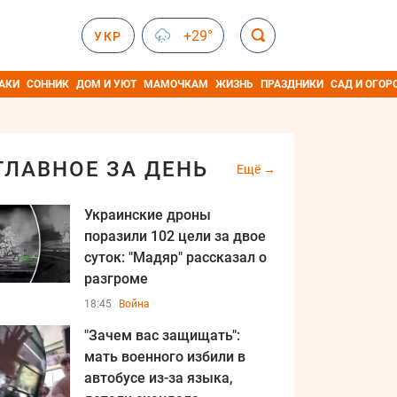
+29°
УКР
АКИ
СОННИК
ДОМ И УЮТ
МАМОЧКАМ
ЖИЗНЬ
ПРАЗДНИКИ
САД И ОГОР
ГЛАВНОЕ ЗА ДЕНЬ
Ещё
Украинские дроны
поразили 102 цели за двое
суток: "Мадяр" рассказал о
разгроме
18:45
Война
"Зачем вас защищать":
мать военного избили в
автобусе из-за языка,