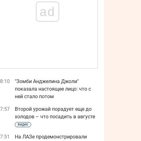
ad
8:10
"Зомби Анджелина Джоли"
показала настоящее лицо: что с
ней стало потом
7:57
Второй урожай порадует еще до
холодов – что посадить в августе
видео
7:51
На ЛАЗе продемонстрировали