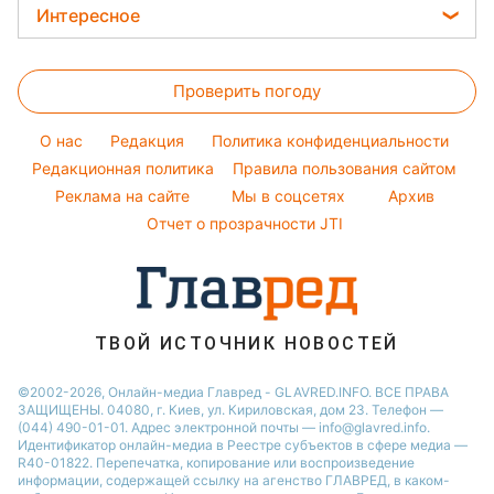
Праздничное меню
Модные ошибки
Интересное
Новости Тернополя
Ани Лорак
Закуски
Новости моды
Новости Житомира
Головоломки
Кейт Миддлтон
Салаты
Советы от Андре Тана
Новости Одессы
Проверить погоду
Тесты по картинке
Алла Пугачева
Простые блюда
Новости Харькова
Оптические иллюзии
Максим Галкин
O нас
Редакция
Политика конфиденциальности
Легкие десерты
Новости Полтавы
Народные приметы
Редакционная политика
Настя Каменских
Правила пользования сайтом
Напитки
Реклама на сайте
Мы в соцсетях
Архив
Все о шоу-бизнесе
Виталий Козловский
Отчет о прозрачности JTI
Потап
София Ротару
Ольга Сумская
ТВОЙ ИСТОЧНИК НОВОСТЕЙ
©2002-2026, Онлайн-медиа Главред - GLAVRED.INFO. ВСЕ ПРАВА
ЗАЩИЩЕНЫ. 04080, г. Киев, ул. Кириловская, дом 23. Телефон —
(044) 490-01-01. Адрес электронной почты — info@glavred.info.
Идентификатор онлайн-медиа в Реестре cубъектов в сфере медиа —
R40-01822.
Перепечатка, копирование или воспроизведение
информации, содержащей ссылку на агенство ГЛАВРЕД, в каком-