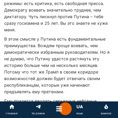
режимы: есть критика, есть свободная пресса.
Демократу воевать значительно труднее, чем
диктатору. Чуть пискнул против Путина – тебе
сразу госизмена и 25 лет. Вы это знаете не хуже
меня.
В этом смысле у Путина есть фундаментальные
преимущества. Вождям проще воевать, чем
демократически избранным руководителям. Но я
не думаю, что Путину удастся растянуть эту
историю больше чем на несколько месяцев.
Потому что тот же Трамп в своем коридоре
возможностей должен будет отвечать своим
республиканцам, которые уже начинают
предъявлять ему претензии.
Ему придется вводить серьезные нефтяные
санкции. А между нами говоря, нефтегазовая
торговля дает российскому бюджету более 10
ГЛАВНАЯ
TELEGRAM
ЯЗЫК
ВАЖНОЕ