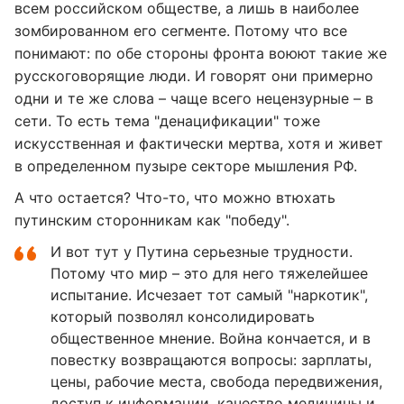
всем российском обществе, а лишь в наиболее
зомбированном его сегменте. Потому что все
понимают: по обе стороны фронта воюют такие же
русскоговорящие люди. И говорят они примерно
одни и те же слова – чаще всего нецензурные – в
сети. То есть тема "денацификации" тоже
искусственная и фактически мертва, хотя и живет
в определенном пузыре секторе мышления РФ.
А что остается? Что-то, что можно втюхать
путинским сторонникам как "победу".
И вот тут у Путина серьезные трудности.
Потому что мир – это для него тяжелейшее
испытание. Исчезает тот самый "наркотик",
который позволял консолидировать
общественное мнение. Война кончается, и в
повестку возвращаются вопросы: зарплаты,
цены, рабочие места, свобода передвижения,
доступ к информации, качество медицины и