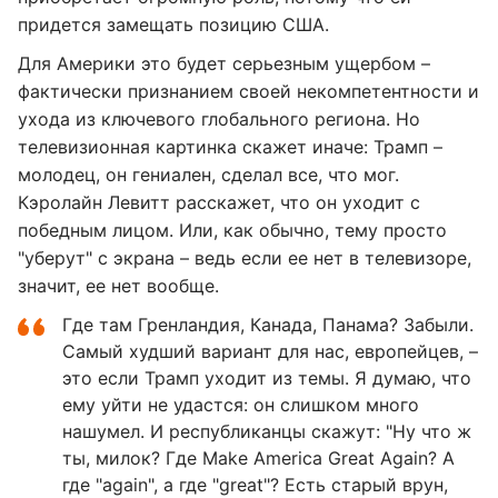
придется замещать позицию США.
Для Америки это будет серьезным ущербом –
фактически признанием своей некомпетентности и
ухода из ключевого глобального региона. Но
телевизионная картинка скажет иначе: Трамп –
молодец, он гениален, сделал все, что мог.
Кэролайн Левитт расскажет, что он уходит с
победным лицом. Или, как обычно, тему просто
"уберут" с экрана – ведь если ее нет в телевизоре,
значит, ее нет вообще.
Где там Гренландия, Канада, Панама? Забыли.
Самый худший вариант для нас, европейцев, –
это если Трамп уходит из темы. Я думаю, что
ему уйти не удастся: он слишком много
нашумел. И республиканцы скажут: "Ну что ж
ты, милок? Где Make America Great Again? А
где "again", а где "great"? Есть старый врун,