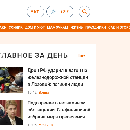
+29°
УКР
АКИ
СОННИК
ДОМ И УЮТ
МАМОЧКАМ
ЖИЗНЬ
ПРАЗДНИКИ
САД И ОГОР
ГЛАВНОЕ ЗА ДЕНЬ
Ещё
Дрон РФ ударил в вагон на
железнодорожной станции
в Лозовой: погибли люди
10:42
Война
Подозрение в незаконном
обогащении: Стефанишиной
избрана мера пресечения
10:05
Украина