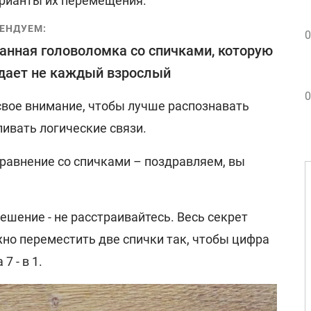
рианты их перемещения.
ЕНДУЕМ:
0
анная головоломка со спичками, которую
дает не каждый взрослый
0
свое внимание, чтобы лучше распознавать
ивать логические связи.
уравнение со спичками – поздравляем, вы
ешение - не расстраивайтесь. Весь секрет
жно переместить две спички так, чтобы цифра
7 - в 1.