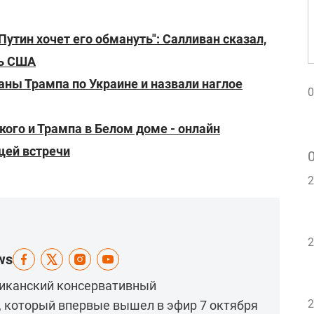
Путин хочет его обмануть": Салливан сказал,
ть США
ны Трампа по Украине и назвали наглое
0
ого и Трампа в Белом доме - онлайн
ей встречи
2
2
ws
риканский консервативный
2
 который впервые вышел в эфир 7 октября