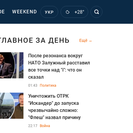
ОЕ
WEEKEND
+28°
УКР
ГЛАВНОЕ ЗА ДЕНЬ
Ещё
После резонанса вокруг
НАТО Залужный расставил
все точки над "i": что он
сказал
01:43
Политика
Уничтожить ОТРК
"Искандер" до запуска
чрезвычайно сложно:
"Флеш" назвал причину
22:17
Война