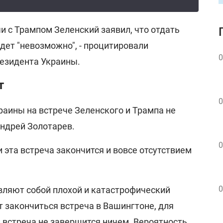
и с Трампом Зеленский заявил, что отдать
дет "невозможно", - процитировали
0
езидента Украины.
т
0
раины на встрече Зеленского и Трампа не
ндрей Золотарев.
0
и эта встреча закончится и вовсе отсутствием
0
авляют собой плохой и катастрофический
 закончиться встреча в Вашингтоне, для
 встреча не завершится ничем. Вероятность