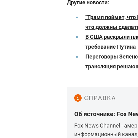
Другие новости:
"Трамп поймет, что 
что должны сдела
В США раскрыли пла
требование Путина
Переговоры Зеленск
трансляция решающ
СПРАВКА
Об источнике: Fox Ne
Fox News Channel - аме
информационный канал,