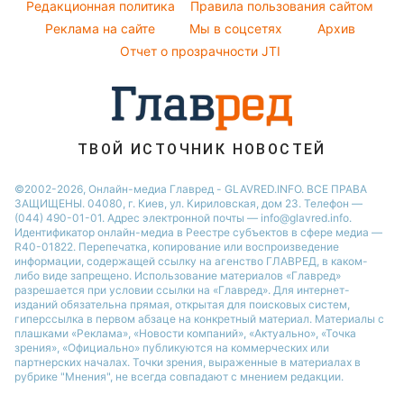
Погода на завтра
Редакционная политика
Правила пользования сайтом
Новости Харькова
Реклама на сайте
Мы в соцсетях
Архив
Пылевая буря
Новости Полтавы
Отчет о прозрачности JTI
ТВОЙ ИСТОЧНИК НОВОСТЕЙ
©2002-2026, Онлайн-медиа Главред - GLAVRED.INFO. ВСЕ ПРАВА
ЗАЩИЩЕНЫ. 04080, г. Киев, ул. Кириловская, дом 23. Телефон —
(044) 490-01-01. Адрес электронной почты — info@glavred.info.
Идентификатор онлайн-медиа в Реестре cубъектов в сфере медиа —
R40-01822.
Перепечатка, копирование или воспроизведение
информации, содержащей ссылку на агенство ГЛАВРЕД, в каком-
либо виде запрещено. Использование материалов «Главред»
разрешается при условии ссылки на «Главред». Для интернет-
изданий обязательна прямая, открытая для поисковых систем,
гиперссылка в первом абзаце на конкретный материал. Материалы с
плашками «Реклама», «Новости компаний», «Актуально», «Точка
зрения», «Официально» публикуются на коммерческих или
партнерских началах. Точки зрения, выраженные в материалах в
рубрике "Мнения", не всегда совпадают с мнением редакции.