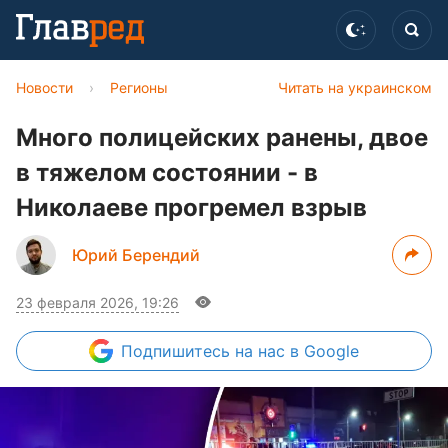
Новости
›
Регионы
Читать на украинском
Много полицейских ранены, двое
в тяжелом состоянии - в
Николаеве прогремел взрыв
Юрий Берендий
23 февраля 2026, 19:26
Подпишитесь
на нас в Google