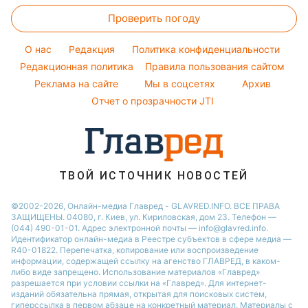
Модные ошибки
Виталий Козловский
Новости Львова
Проверить погоду
Тесты по картинке
Новости моды
Потап
Новости Сум
Оптические иллюзии
Советы от Андре Тана
O нас
Редакция
Политика конфиденциальности
Новости Днепра
Народные приметы
Редакционная политика
Правила пользования сайтом
Новости Черкассы
Реклама на сайте
Мы в соцсетях
Архив
Все о шоу-бизнесе
Новости Тернополя
Отчет о прозрачности JTI
Новости Ровно
Новости Житомира
Новости Запорожья
ТВОЙ ИСТОЧНИК НОВОСТЕЙ
Новости Одессы
©2002-2026, Онлайн-медиа Главред - GLAVRED.INFO. ВСЕ ПРАВА
ЗАЩИЩЕНЫ. 04080, г. Киев, ул. Кириловская, дом 23. Телефон —
(044) 490-01-01. Адрес электронной почты — info@glavred.info.
Идентификатор онлайн-медиа в Реестре cубъектов в сфере медиа —
R40-01822.
Перепечатка, копирование или воспроизведение
информации, содержащей ссылку на агенство ГЛАВРЕД, в каком-
либо виде запрещено. Использование материалов «Главред»
разрешается при условии ссылки на «Главред». Для интернет-
изданий обязательна прямая, открытая для поисковых систем,
гиперссылка в первом абзаце на конкретный материал. Материалы с