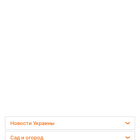
Новости Украины
Телеграм новости Украины
Сад и огород