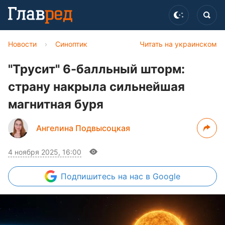
Новости
›
Синоптик
Читать на украинском
"Трусит" 6-балльный шторм:
страну накрыла сильнейшая
магнитная буря
Ангелина Подвысоцкая
4 ноября 2025, 16:00
Подпишитесь
на нас в Google