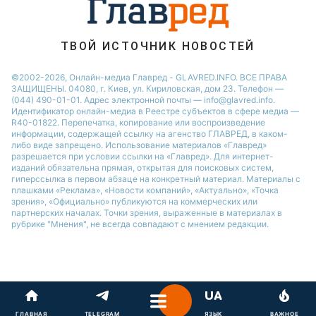
ТВОЙ ИСТОЧНИК НОВОСТЕЙ
©2002-2026, Онлайн-медиа Главред - GLAVRED.INFO. ВСЕ ПРАВА
ЗАЩИЩЕНЫ. 04080, г. Киев, ул. Кириловская, дом 23. Телефон —
(044) 490-01-01. Адрес электронной почты — info@glavred.info.
Идентификатор онлайн-медиа в Реестре cубъектов в сфере медиа —
R40-01822.
Перепечатка, копирование или воспроизведение
информации, содержащей ссылку на агенство ГЛАВРЕД, в каком-
либо виде запрещено. Использование материалов «Главред»
разрешается при условии ссылки на «Главред». Для интернет-
изданий обязательна прямая, открытая для поисковых систем,
гиперссылка в первом абзаце на конкретный материал. Материалы с
плашками «Реклама», «Новости компаний», «Актуально», «Точка
зрения», «Официально» публикуются на коммерческих или
партнерских началах. Точки зрения, выраженные в материалах в
рубрике "Мнения", не всегда совпадают с мнением редакции.
ГЛАВНАЯ
TELEGRAM
ЯЗЫК
ВАЖНОЕ