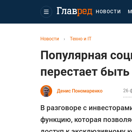
НОВОСТИ
М
Новости
›
Техно и IT
Популярная соци
перестает быть
26 
Денис Пономаренко
В разговоре с инвесторам
функцию, которая позволя
доступ к эксклюзивному к