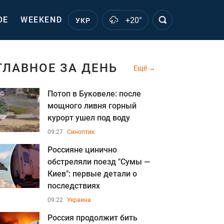
ОЕ
WEEKEND
+20°
УКР
ГЛАВНОЕ ЗА ДЕНЬ
Ещё
Потоп в Буковеле: после
мощного ливня горный
курорт ушел под воду
09:27
Синоптик
Россияне цинично
обстреляли поезд "Сумы —
Киев": первые детали о
последствиях
09:22
Украина
Россия продолжит бить