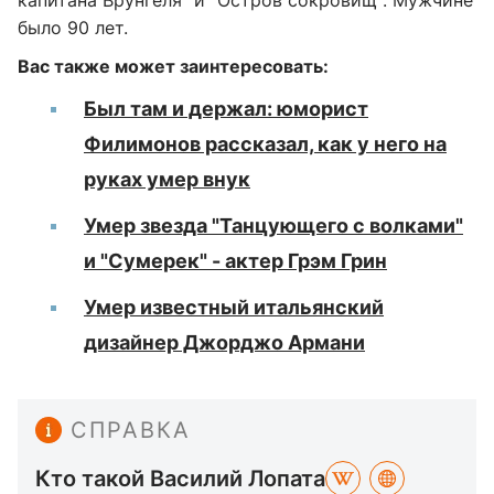
капитана Врунгеля" и "Остров сокровищ". Мужчине
было 90 лет.
Вас также может заинтересовать:
Был там и держал: юморист
Филимонов рассказал, как у него на
руках умер внук
Умер звезда "Танцующего с волками"
и "Сумерек" - актер Грэм Грин
Умер известный итальянский
дизайнер Джорджо Армани
СПРАВКА
Кто такой Василий Лопата