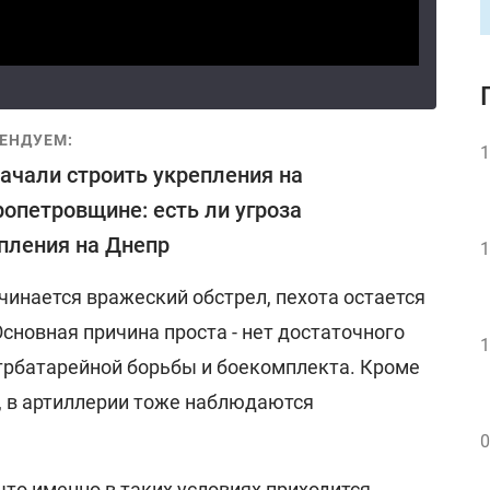
ЕНДУЕМ:
1
ачали строить укрепления на
опетровщине: есть ли угроза
пления на Днепр
1
ачинается вражеский обстрел, пехота остается
Основная причина проста - нет достаточного
1
трбатарейной борьбы и боекомплекта. Кроме
а, в артиллерии тоже наблюдаются
0
что именно в таких условиях приходится