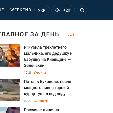
ОЕ
WEEKEND
+20°
УКР
ГЛАВНОЕ ЗА ДЕНЬ
Ещё
РФ убила трехлетнего
мальчика, его дедушку и
бабушку на Киевщине —
Зеленский
10:28
Украина
Потоп в Буковеле: после
мощного ливня горный
курорт ушел под воду
09:27
Синоптик
Россияне цинично