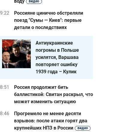
воду
видео
9:22
Россияне цинично обстреляли
поезд "Сумы — Киев": первые
детали о последствиях
Антиукраинские
погромы в Польше
усилятся, Варшава
повторяет ошибку
1939 года – Кулик
8:51
Россия продолжит бить
баллистикой: Свитан раскрыл, что
может изменить ситуацию
8:46
Прогремело не менее десяти
взрывов: после атаки горят два
крупнейших НПЗ в России
видео