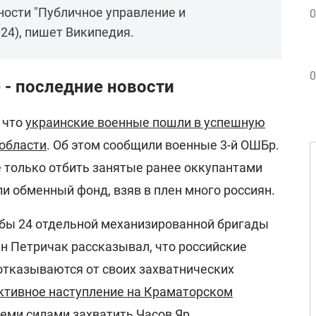
ости "Публичное управление и
0
24), пишет Википедия.
0
 - последние новости
, что
украинские военные пошли в успешную
 области
. Об этом сообщили военные 3-й ОШБр.
 только отбить занятые ранее оккупантами
ли обменный фонд, взяв в плен много россиян.
бы 24 отдельной механизированной бригады
н Петричак рассказывал, что российские
отказываются от своих захватнических
ктивное наступление на Краматорском
еми силами захватить Часов Яр.