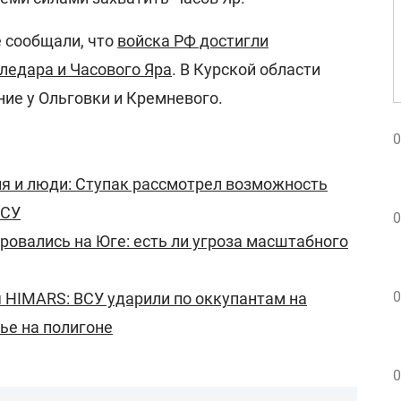
e сообщали, что
войска РФ достигли
ледара и Часового Яра
. В Курской области
ие у Ольговки и Кремневого.
0
я и люди: Ступак рассмотрел возможность
ВСУ
0
ровались на Юге: есть ли угроза масштабного
0
 HIMARS: ВСУ ударили по оккупантам на
ье на полигоне
0