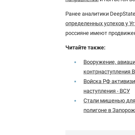
Ранее аналитики DeepStat
определенных успехов у Уг
россияне имеют продвижен
Читайте также:
Вооружение, авиаци
контрнаступления 
Войска РФ активизи
наступления - ВСУ
Стали мишенью для
полигоне в Запорож