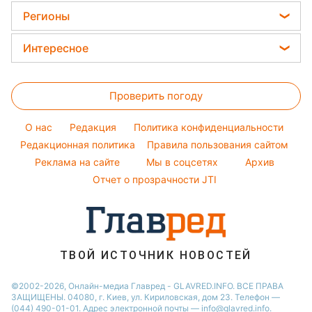
Стирка
Магнитные бури
Окрашивание волос
Ани Лорак
Регионы
Комнатные растения
Красивый маникюр
Кейт Миддлтон
Новости Харькова
Все о сале
Интересное
Модные ошибки
Алла Пугачева
Новости Львова
Уборка
Головоломки
Новости моды
Максим Галкин
Новости Полтавы
Проверить погоду
Тесты по картинке
Советы от Андре Тана
Настя Каменских
Новости Днепра
Оптические иллюзии
Женские стрижки
Виталий Козловский
O нас
Редакция
Политика конфиденциальности
Новости Сум
Народные приметы
Редакционная политика
Правила пользования сайтом
Потап
Новости Тернополя
Реклама на сайте
Мы в соцсетях
Архив
Все о шоу-бизнесе
София Ротару
Новости Черкассы
Отчет о прозрачности JTI
Новости Житомира
Новости Ровно
Новости Одессы
ТВОЙ ИСТОЧНИК НОВОСТЕЙ
Новости Запорожья
©2002-2026, Онлайн-медиа Главред - GLAVRED.INFO. ВСЕ ПРАВА
ЗАЩИЩЕНЫ. 04080, г. Киев, ул. Кириловская, дом 23. Телефон —
(044) 490-01-01. Адрес электронной почты — info@glavred.info.