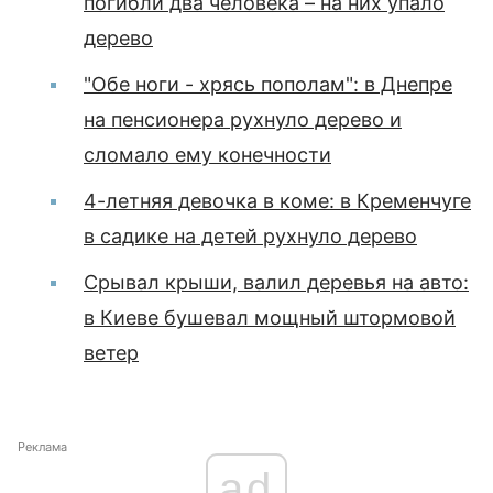
погибли два человека – на них упало
дерево
"Обе ноги - хрясь пополам": в Днепре
на пенсионера рухнуло дерево и
сломало ему конечности
4-летняя девочка в коме: в Кременчуге
в садике на детей рухнуло дерево
Срывал крыши, валил деревья на авто:
в Киеве бушевал мощный штормовой
ветер
Реклама
ad