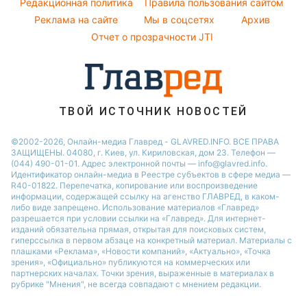
Погода на завтра
Редакционная политика
Правила пользования сайтом
Праздничное меню
Реклама на сайте
Мы в соцсетях
Архив
Пылевая буря
Отчет о прозрачности JTI
ТВОЙ ИСТОЧНИК НОВОСТЕЙ
©2002-2026, Онлайн-медиа Главред - GLAVRED.INFO. ВСЕ ПРАВА
ЗАЩИЩЕНЫ. 04080, г. Киев, ул. Кириловская, дом 23. Телефон —
(044) 490-01-01. Адрес электронной почты — info@glavred.info.
Идентификатор онлайн-медиа в Реестре cубъектов в сфере медиа —
R40-01822.
Перепечатка, копирование или воспроизведение
информации, содержащей ссылку на агенство ГЛАВРЕД, в каком-
либо виде запрещено. Использование материалов «Главред»
разрешается при условии ссылки на «Главред». Для интернет-
изданий обязательна прямая, открытая для поисковых систем,
гиперссылка в первом абзаце на конкретный материал. Материалы с
плашками «Реклама», «Новости компаний», «Актуально», «Точка
зрения», «Официально» публикуются на коммерческих или
партнерских началах. Точки зрения, выраженные в материалах в
рубрике "Мнения", не всегда совпадают с мнением редакции.