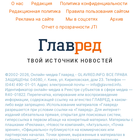
Погода на сегодня
O нас
Редакция
Политика конфиденциальности
Напитки
Погода на завтра
Редакционная политика
Правила пользования сайтом
Праздничное меню
Реклама на сайте
Мы в соцсетях
Архив
Пылевая буря
Отчет о прозрачности JTI
ТВОЙ ИСТОЧНИК НОВОСТЕЙ
©2002-2026, Онлайн-медиа Главред - GLAVRED.INFO. ВСЕ ПРАВА
ЗАЩИЩЕНЫ. 04080, г. Киев, ул. Кириловская, дом 23. Телефон —
(044) 490-01-01. Адрес электронной почты — info@glavred.info.
Идентификатор онлайн-медиа в Реестре cубъектов в сфере медиа —
R40-01822.
Перепечатка, копирование или воспроизведение
информации, содержащей ссылку на агенство ГЛАВРЕД, в каком-
либо виде запрещено. Использование материалов «Главред»
разрешается при условии ссылки на «Главред». Для интернет-
изданий обязательна прямая, открытая для поисковых систем,
гиперссылка в первом абзаце на конкретный материал. Материалы с
плашками «Реклама», «Новости компаний», «Актуально», «Точка
зрения», «Официально» публикуются на коммерческих или
партнерских началах. Точки зрения, выраженные в материалах в
рубрике "Мнения", не всегда совпадают с мнением редакции.