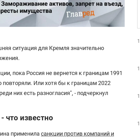
1
шняя ситуация для Кремля значительно
ржения.
1
ции, пока Россия не вернется к границам 1991
о повторяли. Или хотя бы к границам 2022
среди них есть разногласия", - подчеркнул
1
- что известно
1
аина применила
санкции против компаний и