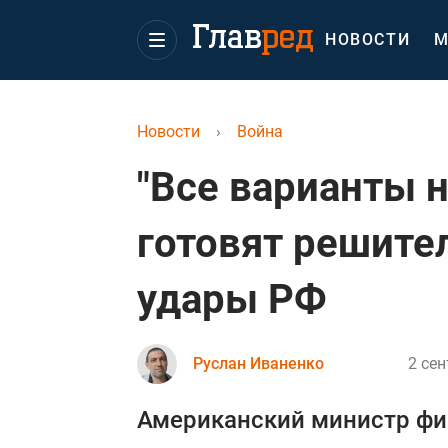
НОВОСТИ
М
Новости
›
Война
"Все варианты н
готовят решите
удары РФ
Руслан Иваненко
2 сен
Американский министр фин