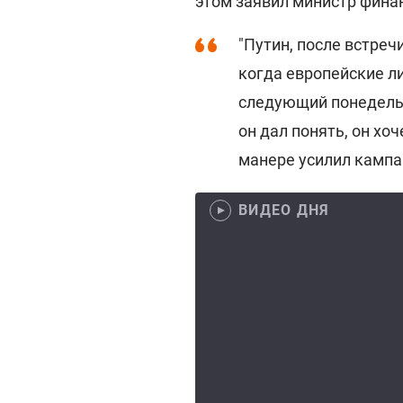
этом заявил министр фина
"Путин, после встреч
когда европейские л
следующий понедельн
он дал понять, он хо
манере усилил кампа
ВИДЕО ДНЯ