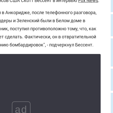
нсов США Скотт Бессент в интервью
Fox News
.
и в Анкоридже, после телефонного разговора,
идеры и Зеленский были в Белом доме в
ик, поступил противоположно тому, что, как
чет сделать. Фактически, он в отвратительной
нию бомбардировок", - подчеркнул Бессент.
ad