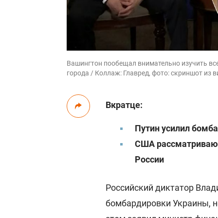
Вашингтон пообещал внимательно изучить все
города / Коллаж: Главред, фото: скриншот из 
Вкратце:
Путин усилил бомба
США рассматривают
России
Российский диктатор Влад
бомбардировки Украины, н