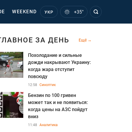
ОЕ
WEEKEND
+35°
УКР
ГЛАВНОЕ ЗА ДЕНЬ
Ещё
Похолодание и сильные
дожди накрывают Украину:
когда жара отступит
повсюду
12:58
Синоптик
Бензин по 100 гривен
может так и не появиться:
когда цены на АЗС пойдут
вниз
11:48
Аналитика