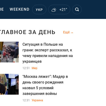
ОЕ
WEEKEND
+21°
УКР
ГЛАВНОЕ ЗА ДЕНЬ
Ещё
Ситуация в Польше на
грани: эксперт рассказал, к
чему привели нападения на
украинцев
12:51
Мир
"Москва ляжет": Мадяр в
день своего рождения
назва л 5 условий
завершения войны
12:31
Украина