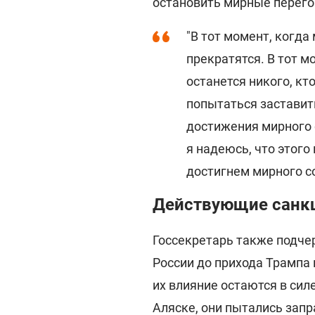
остановить мирные перего
"В тот момент, когда
прекратятся. В тот м
останется никого, кт
попытаться заставить
достижения мирного 
я надеюсь, что этого
достигнем мирного со
Действующие санк
Госсекретарь также подчер
России до прихода Трампа 
их влияние остаются в сил
Аляске, они пытались зап