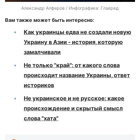
Александр Алферов / Инфографика: Главред
Вам также может быть интересно:
Как украинцы едва не создали новую
Украину в Азии - история, которую
замалчивали
Не только "край": от какого слова
происходит название Украины, ответ
историков
Не украинское и не русское: какое
происхождение и скрытый смысл
слова "хата"