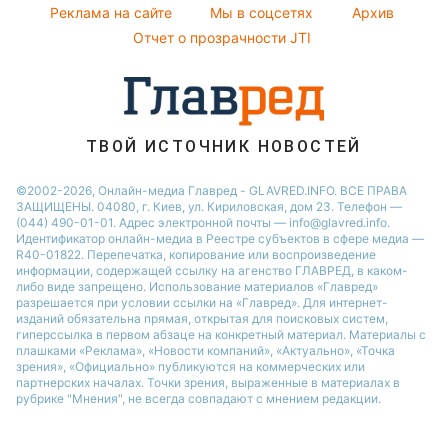
Женские стрижки
Реклама на сайте
Мы в соцсетях
Архив
Все о шоу-бизнесе
Новости Тернополя
София Ротару
Отчет о прозрачности JTI
Новости Запорожья
Новости Житомира
Новости Одессы
ТВОЙ ИСТОЧНИК НОВОСТЕЙ
©2002-2026, Онлайн-медиа Главред - GLAVRED.INFO. ВСЕ ПРАВА
ЗАЩИЩЕНЫ. 04080, г. Киев, ул. Кириловская, дом 23. Телефон —
(044) 490-01-01. Адрес электронной почты — info@glavred.info.
Идентификатор онлайн-медиа в Реестре cубъектов в сфере медиа —
R40-01822.
Перепечатка, копирование или воспроизведение
информации, содержащей ссылку на агенство ГЛАВРЕД, в каком-
либо виде запрещено. Использование материалов «Главред»
разрешается при условии ссылки на «Главред». Для интернет-
изданий обязательна прямая, открытая для поисковых систем,
гиперссылка в первом абзаце на конкретный материал. Материалы с
плашками «Реклама», «Новости компаний», «Актуально», «Точка
зрения», «Официально» публикуются на коммерческих или
партнерских началах. Точки зрения, выраженные в материалах в
рубрике "Мнения", не всегда совпадают с мнением редакции.