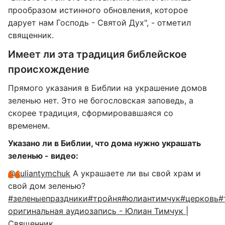
прообразом истинного обновления, которое
дарует нам Господь - Святой Дух", - отметил
священник.
Имеет ли эта традиция библейское
происхождение
Прямого указания в Библии на украшение домов
зеленью нет. Это не богословская заповедь, а
скорее традиция, сформировавшаяся со
временем.
Указано ли в Библии, что дома нужно украшать
зеленью - видео:
@yuliantymchuk
А украшаете ли вы свой храм и
свой дом зеленью?
#зеленыепраздники
#тройня
#юлиантимчук
#церковь
#
оригинальная аудиозапись - Юлиан Тимчук |
Священник