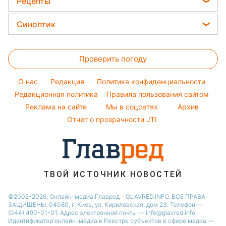
Оптические иллюзии
Рецепты
Ани Лорак
Авто
Красивый маникюр
Новости Житомира
Денежная помощь
Народные приметы
Кейт Миддлтон
Закуски
Стирка
Синоптик
Новости Черкассы
Тарифы
Алла Пугачева
Салаты
Комнатные растения
Новости Одессы
Прогноз погоды
Курс валют
Максим Галкин
Простые блюда
Проверить погоду
Магнитные бури
Настя Каменских
Легкие десерты
Погода на сегодня
O нас
Редакция
Политика конфиденциальности
Напитки
Погода на завтра
Редакционная политика
Правила пользования сайтом
Праздничное меню
Реклама на сайте
Мы в соцсетях
Архив
Пылевая буря
Отчет о прозрачности JTI
ТВОЙ ИСТОЧНИК НОВОСТЕЙ
©2002-2026, Онлайн-медиа Главред - GLAVRED.INFO. ВСЕ ПРАВА
ЗАЩИЩЕНЫ. 04080, г. Киев, ул. Кириловская, дом 23. Телефон —
(044) 490-01-01. Адрес электронной почты — info@glavred.info.
Идентификатор онлайн-медиа в Реестре cубъектов в сфере медиа —