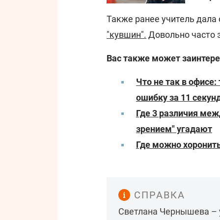
Также ранее учитель дала 
"кувшин".
Довольно часто э
Вас также может заинтере
Что не так в офисе
ошибку за 11 секун
Где 3 различия меж
зрением" угадают
Где можно хоронит
СПРАВКА
Светлана Чернышева – 