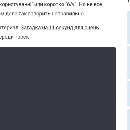
ористуванні" или коротко "б/у". Но не все
м деле так говорить неправильно.
атериал:
Загадка на 11 секунд для очень
среди троек