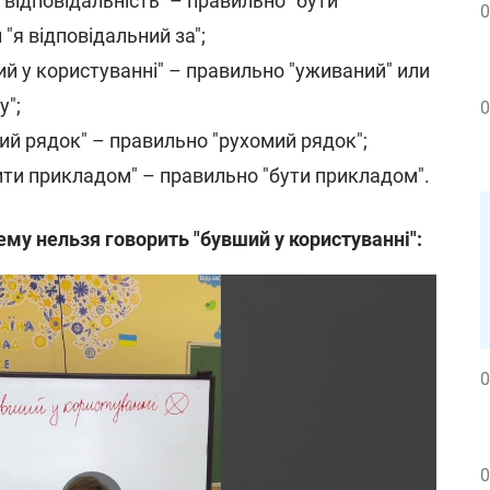
відповідальність" – правильно "бути
0
"я відповідальний за";
й у користуванні" – правильно "уживаний" или
у";
0
ий рядок" – правильно "рухомий рядок";
ти прикладом" – правильно "бути прикладом".
ему нельзя говорить "бувший у користуванні":
0
0