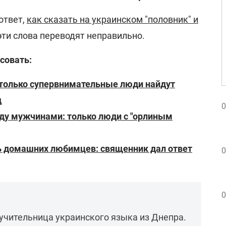
ответ,
как сказать на украинском "половник" и
ти слова переводят неправильно.
совать:
: только супервнимательные люди найдут
д
0
ду мужчинами: только люди с "орлиным
ь домашних любимцев: священник дал ответ
0
0
учительница украинского языка из Днепра.