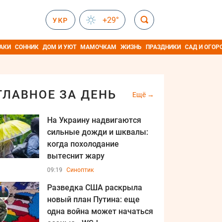
+29°
УКР
АКИ
СОННИК
ДОМ И УЮТ
МАМОЧКАМ
ЖИЗНЬ
ПРАЗДНИКИ
САД И ОГОР
ГЛАВНОЕ ЗА ДЕНЬ
Ещё
На Украину надвигаются
сильные дожди и шквалы:
когда похолодание
вытеснит жару
09:19
Синоптик
Разведка США раскрыла
новый план Путина: еще
одна война может начаться