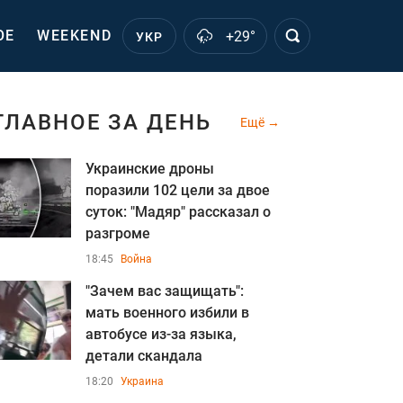
ОЕ
WEEKEND
+29°
УКР
ГЛАВНОЕ ЗА ДЕНЬ
Ещё
Украинские дроны
поразили 102 цели за двое
суток: "Мадяр" рассказал о
разгроме
18:45
Война
"Зачем вас защищать":
мать военного избили в
автобусе из-за языка,
детали скандала
18:20
Украина