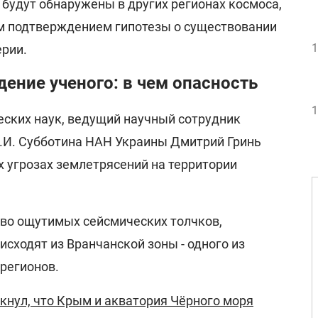
будут обнаружены в других регионах космоса,
м подтверждением гипотезы о существовании
1
ерии.
ение ученого: в чем опасность
1
ских наук, ведущий научный сотрудник
С.И. Субботина НАН Украины Дмитрий Гринь
х угрозах землетрясений на территории
тво ощутимых сейсмических толчков,
исходят из Вранчанской зоны - одного из
регионов.
кнул, что Крым и акватория Чёрного моря