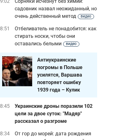
9:02
Сорняки исчезнут без химии:
садовник назвал неожиданный, но
очень действенный метод
видео
8:51
Отбеливатель не понадобится: как
стирать носки, чтобы они
оставались белыми
видео
Антиукраинские
погромы в Польше
усилятся, Варшава
повторяет ошибку
1939 года – Кулик
8:45
Украинские дроны поразили 102
цели за двое суток: "Мадяр"
рассказал о разгроме
8:34
От гор до морей: дата рождения