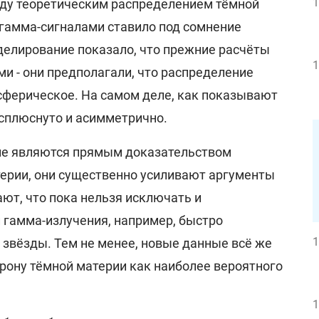
1
ду теоретическим распределением тёмной
гамма-сигналами ставило под сомнение
оделирование показало, что прежние расчёты
1
 - они предполагали, что распределение
сферическое. На самом деле, как показывают
 сплюснуто и асимметрично.
 не являются прямым доказательством
ерии, они существенно усиливают аргументы
ают, что пока нельзя исключать и
 гамма-излучения, например, быстро
1
вёзды. Тем не менее, новые данные всё же
рону тёмной материи как наиболее вероятного
1