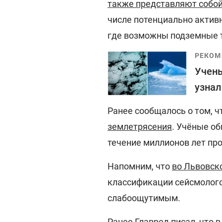
также представляют собо
числе потенциально активн
где возможны подземные т
РЕКОМ
Учены
узнал
Ранее сообщалось о том, ч
землетрясения
. Учёные об
течение миллионов лет пр
Напомним, что
во Львовск
классификации сейсмолого
слабоощутимым.
Ранее
Главред
писал, что
в