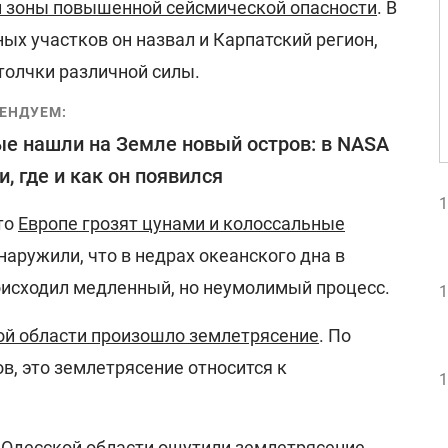
й зоны повышенной сейсмической опасности
. В
ых участков он назвал и Карпатский регион,
олчки различной силы.
ЕНДУЕМ:
е нашли на Земле новый остров: в NASA
и, где и как он появился
1
то
Европе грозят цунами и колоссальные
наружили, что в недрах океанского дна в
оисходил медленный, но неумолимый процесс.
1
ой области произошло землетрясение
. По
в, это землетрясение относится к
1
 Одесской области ощутили землетрясение
.