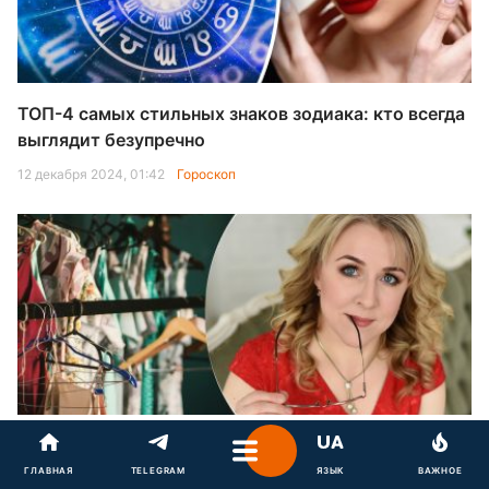
ТОП-4 самых стильных знаков зодиака: кто всегда
выглядит безупречно
12 декабря 2024, 01:42
Гороскоп
Скроете все недостатки: как выбрать идеальное
платье по типу фигуры
ГЛАВНАЯ
TELEGRAM
ЯЗЫК
ВАЖНОЕ