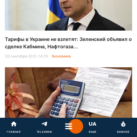
Тарифы в Украине не взлетят: Зеленский объявил о
сделке Кабмина, Нафтогаза...
30 сентября 2021, 14:35
Экономика
Свет подешевеет, газ "взлетит" в цене: что будет с
ГЛАВНАЯ
TELEGRAM
ЯЗЫК
ВАЖНОЕ