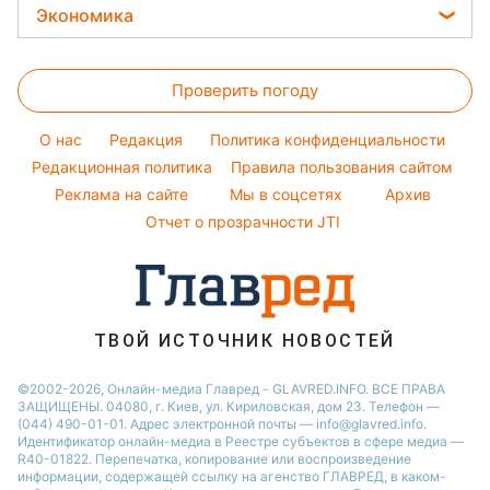
Закуски
Настя Каменских
Экономика
Новости Харькова
Оптические иллюзии
Красивый маникюр
Салаты
Виталий Козловский
Новости Полтавы
Цены на продукты
Народные приметы
Простые блюда
Потап
Проверить погоду
Денежная помощь
Все о шоу-бизнесе
Легкие десерты
София Ротару
Тарифы
O нас
Редакция
Политика конфиденциальности
Напитки
Ольга Сумская
Курс валют
Редакционная политика
Правила пользования сайтом
Праздничное меню
Филипп Киркоров
Реклама на сайте
Мы в соцсетях
Архив
Елена Зеленская
Отчет о прозрачности JTI
Ани Лорак
ТВОЙ ИСТОЧНИК НОВОСТЕЙ
©2002-2026, Онлайн-медиа Главред - GLAVRED.INFO. ВСЕ ПРАВА
ЗАЩИЩЕНЫ. 04080, г. Киев, ул. Кириловская, дом 23. Телефон —
(044) 490-01-01. Адрес электронной почты — info@glavred.info.
Идентификатор онлайн-медиа в Реестре cубъектов в сфере медиа —
R40-01822.
Перепечатка, копирование или воспроизведение
информации, содержащей ссылку на агенство ГЛАВРЕД, в каком-