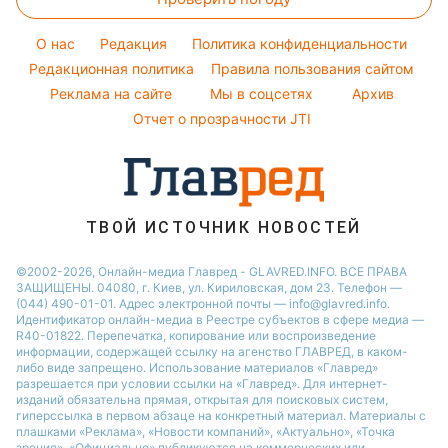
Тесты по картинке
Новости Сум
Максим Галкин
Модные ошибки
Оптические иллюзии
Новости Тернополя
Настя Каменских
O нас
Редакция
Политика конфиденциальности
Новости моды
Народные приметы
Редакционная политика
Новости Черкассы
Правила пользования сайтом
Виталий Козловский
Советы от Андре Тана
Реклама на сайте
Мы в соцсетях
Архив
Все о шоу-бизнесе
Новости Житомира
Потап
Отчет о прозрачности JTI
Новости Ровно
Новости Одессы
Новости Запорожья
ТВОЙ ИСТОЧНИК НОВОСТЕЙ
©2002-2026, Онлайн-медиа Главред - GLAVRED.INFO. ВСЕ ПРАВА
ЗАЩИЩЕНЫ. 04080, г. Киев, ул. Кириловская, дом 23. Телефон —
(044) 490-01-01. Адрес электронной почты — info@glavred.info.
Идентификатор онлайн-медиа в Реестре cубъектов в сфере медиа —
R40-01822.
Перепечатка, копирование или воспроизведение
информации, содержащей ссылку на агенство ГЛАВРЕД, в каком-
либо виде запрещено. Использование материалов «Главред»
разрешается при условии ссылки на «Главред». Для интернет-
изданий обязательна прямая, открытая для поисковых систем,
гиперссылка в первом абзаце на конкретный материал. Материалы с
плашками «Реклама», «Новости компаний», «Актуально», «Точка
зрения», «Официально» публикуются на коммерческих или