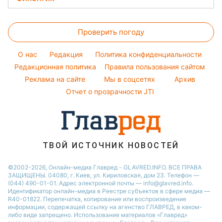
Простые блюда
Новости Тернополя
Тесты по картинке
Уборка
Настя Каменских
Прогноз погоды
Легкие десерты
Новости Житомира
Оптические иллюзии
Виталий Козловский
Проверить погоду
Магнитные бури
Напитки
Новости Одессы
Народные приметы
Потап
Погода на сегодня
Праздничное меню
Новости Харькова
O нас
Редакция
Политика конфиденциальности
Все о шоу-бизнесе
София Ротару
Погода на завтра
Редакционная политика
Правила пользования сайтом
Новости Полтавы
Реклама на сайте
Мы в соцсетях
Архив
Пылевая буря
Новости Сум
Отчет о прозрачности JTI
ТВОЙ ИСТОЧНИК НОВОСТЕЙ
©2002-2026, Онлайн-медиа Главред - GLAVRED.INFO. ВСЕ ПРАВА
ЗАЩИЩЕНЫ. 04080, г. Киев, ул. Кириловская, дом 23. Телефон —
(044) 490-01-01. Адрес электронной почты — info@glavred.info.
Идентификатор онлайн-медиа в Реестре cубъектов в сфере медиа —
R40-01822.
Перепечатка, копирование или воспроизведение
информации, содержащей ссылку на агенство ГЛАВРЕД, в каком-
либо виде запрещено. Использование материалов «Главред»