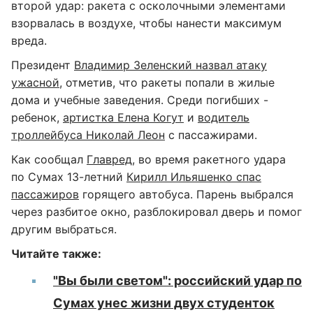
второй удар: ракета с осколочными элементами
взорвалась в воздухе, чтобы нанести максимум
вреда.
Президент
Владимир Зеленский назвал атаку
ужасной
, отметив, что ракеты попали в жилые
дома и учебные заведения. Среди погибших -
ребенок,
артистка Елена Когут
и
водитель
троллейбуса Николай Леон
с пассажирами.
Как сообщал
Главред
, во время ракетного удара
по Сумах 13-летний
Кирилл Ильяшенко спас
пассажиров
горящего автобуса. Парень выбрался
через разбитое окно, разблокировал дверь и помог
другим выбраться.
Читайте также:
"Вы были светом": российский удар по
Сумах унес жизни двух студенток