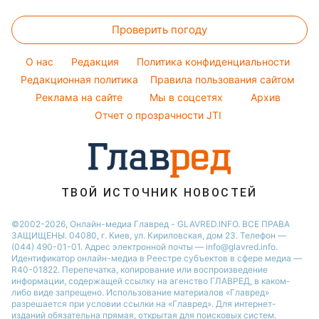
Погода на сегодня
Головоломки
Елена Зеленская
Новости Днепра
Простые блюда
Проверить погоду
Тесты по картинке
Ани Лорак
Новости Тернополя
Легкие десерты
Оптические иллюзии
Кейт Миддлтон
Новости Житомира
O нас
Редакция
Политика конфиденциальности
Напитки
Народные приметы
Редакционная политика
Алла Пугачева
Правила пользования сайтом
Новости Одессы
Праздничное меню
Реклама на сайте
Мы в соцсетях
Архив
Все о шоу-бизнесе
Максим Галкин
Новости Харькова
Отчет о прозрачности JTI
Настя Каменских
Виталий Козловский
Потап
ТВОЙ ИСТОЧНИК НОВОСТЕЙ
©2002-2026, Онлайн-медиа Главред - GLAVRED.INFO. ВСЕ ПРАВА
ЗАЩИЩЕНЫ. 04080, г. Киев, ул. Кириловская, дом 23. Телефон —
(044) 490-01-01. Адрес электронной почты — info@glavred.info.
Идентификатор онлайн-медиа в Реестре cубъектов в сфере медиа —
R40-01822.
Перепечатка, копирование или воспроизведение
информации, содержащей ссылку на агенство ГЛАВРЕД, в каком-
либо виде запрещено. Использование материалов «Главред»
разрешается при условии ссылки на «Главред». Для интернет-
изданий обязательна прямая, открытая для поисковых систем,