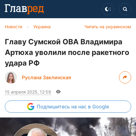
Новости
›
Украина
Читать на украинском
Главу Сумской ОВА Владимира
Артюха уволили после ракетного
удара РФ
Руслана Заклинская
15 апреля 2025, 12:59
Подпишитесь
на нас в Google