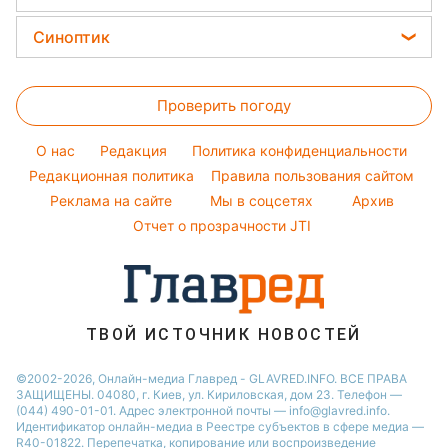
Авто
Красивый маникюр
Новости Житомира
Денежная помощь
Народные приметы
Кейт Миддлтон
Закуски
Стирка
Синоптик
Новости Черкассы
Тарифы
Алла Пугачева
Салаты
Комнатные растения
Новости Одессы
Прогноз погоды
Курс валют
Максим Галкин
Простые блюда
Проверить погоду
Магнитные бури
Настя Каменских
Легкие десерты
Погода на сегодня
O нас
Редакция
Политика конфиденциальности
Напитки
Погода на завтра
Редакционная политика
Правила пользования сайтом
Праздничное меню
Реклама на сайте
Мы в соцсетях
Архив
Пылевая буря
Отчет о прозрачности JTI
ТВОЙ ИСТОЧНИК НОВОСТЕЙ
©2002-2026, Онлайн-медиа Главред - GLAVRED.INFO. ВСЕ ПРАВА
ЗАЩИЩЕНЫ. 04080, г. Киев, ул. Кириловская, дом 23. Телефон —
(044) 490-01-01. Адрес электронной почты — info@glavred.info.
Идентификатор онлайн-медиа в Реестре cубъектов в сфере медиа —
R40-01822.
Перепечатка, копирование или воспроизведение