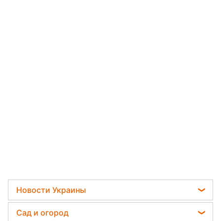
Новости Украины
Телеграм новости Украины
Сад и огород