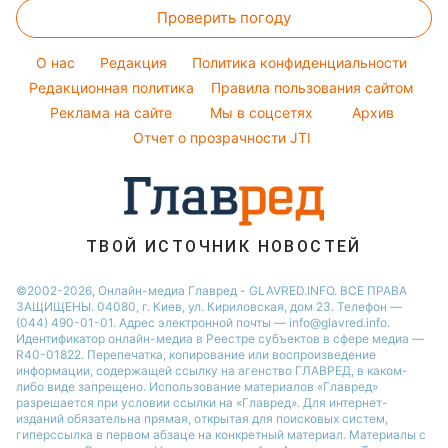
Новости Днепра
Все о сале
Ольга Сумская
Проверить погоду
Денежная помощь
Новости моды
Новости Харькова
Уборка
Филипп Киркоров
Тарифы
Советы от Андре Тана
O нас
Редакция
Политика конфиденциальности
Авто
Елена Зеленская
Курс валют
Редакционная политика
Правила пользования сайтом
Ани Лорак
Реклама на сайте
Мы в соцсетях
Архив
Кейт Миддлтон
Отчет о прозрачности JTI
Алла Пугачева
ТВОЙ ИСТОЧНИК НОВОСТЕЙ
©2002-2026, Онлайн-медиа Главред - GLAVRED.INFO. ВСЕ ПРАВА
ЗАЩИЩЕНЫ. 04080, г. Киев, ул. Кириловская, дом 23. Телефон —
(044) 490-01-01. Адрес электронной почты — info@glavred.info.
Идентификатор онлайн-медиа в Реестре cубъектов в сфере медиа —
R40-01822.
Перепечатка, копирование или воспроизведение
информации, содержащей ссылку на агенство ГЛАВРЕД, в каком-
либо виде запрещено. Использование материалов «Главред»
разрешается при условии ссылки на «Главред». Для интернет-
изданий обязательна прямая, открытая для поисковых систем,
гиперссылка в первом абзаце на конкретный материал. Материалы с