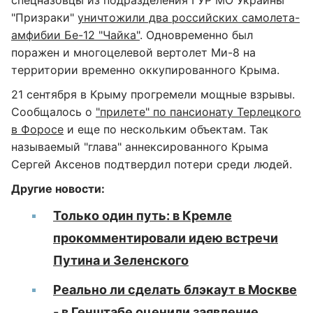
спецназовцы из подразделения ГУР МО Украины
"Призраки"
уничтожили два российских самолета-
амфибии Бе-12 "Чайка"
. Одновременно был
поражен и многоцелевой вертолет Ми-8 на
территории временно оккупированного Крыма.
21 сентября в Крыму прогремели мощные взрывы.
Сообщалось о
"прилете" по пансионату Терлецкого
в Форосе
и еще по нескольким объектам. Так
называемый "глава" аннексированного Крыма
Сергей Аксенов подтвердил потери среди людей.
Другие новости:
Только один путь: в Кремле
прокомментировали идею встречи
Путина и Зеленского
Реально ли сделать блэкаут в Москве
- в Генштабе оценили заявление