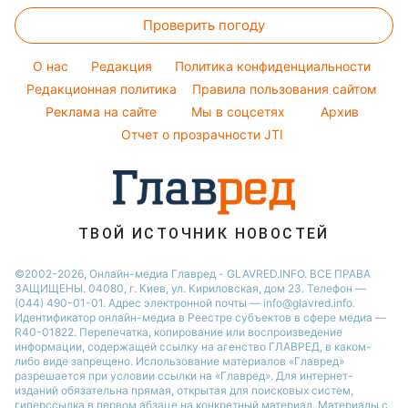
Курс валют
Кейт Миддлтон
Новости Одессы
Погода на сегодня
Проверить погоду
Окрашивание волос
Алла Пугачева
Новости Черкассы
Погода на завтра
Красивый маникюр
Максим Галкин
O нас
Редакция
Политика конфиденциальности
Пылевая буря
Модные ошибки
Редакционная политика
Правила пользования сайтом
Настя Каменских
Реклама на сайте
Мы в соцсетях
Архив
Новости моды
Виталий Козловский
Отчет о прозрачности JTI
Советы от Андре Тана
ТВОЙ ИСТОЧНИК НОВОСТЕЙ
©2002-2026, Онлайн-медиа Главред - GLAVRED.INFO. ВСЕ ПРАВА
ЗАЩИЩЕНЫ. 04080, г. Киев, ул. Кириловская, дом 23. Телефон —
(044) 490-01-01. Адрес электронной почты — info@glavred.info.
Идентификатор онлайн-медиа в Реестре cубъектов в сфере медиа —
R40-01822.
Перепечатка, копирование или воспроизведение
информации, содержащей ссылку на агенство ГЛАВРЕД, в каком-
либо виде запрещено. Использование материалов «Главред»
разрешается при условии ссылки на «Главред». Для интернет-
изданий обязательна прямая, открытая для поисковых систем,
гиперссылка в первом абзаце на конкретный материал. Материалы с