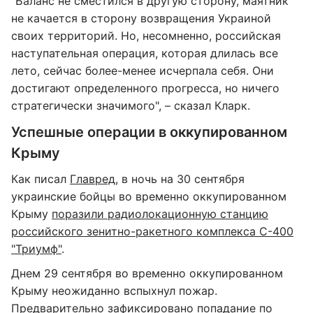
"Баланс не сместился в другую сторону, маятник
не качается в сторону возвращения Украиной
своих территорий. Но, несомненно, российская
наступательная операция, которая длилась все
лето, сейчас более-менее исчерпала себя. Они
достигают определенного прогресса, но ничего
стратегически значимого", – сказал Кларк.
Успешные операции в оккупированном
Крыму
Как писал
Главред
, в ночь на 30 сентября
украинские бойцы во временно оккупированном
Крыму
поразили радиолокационную станцию
российского зенитно-ракетного комплекса С-400
"Триумф"
.
Днем 29 сентября во временно оккупированном
Крыму неожиданно вспыхнул пожар.
Предварительно зафиксировано
попадание по