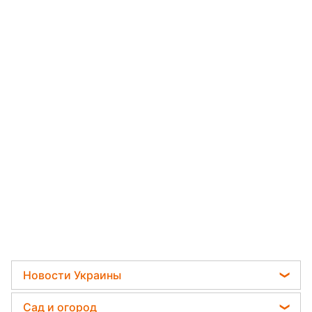
Новости Украины
Политика
Сад и огород