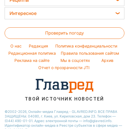
Рецепты
Красивый маникюр
Новости Одессы
Елена Зеленская
Праздничное меню
Модные ошибки
Интересное
Новости Харькова
Ани Лорак
Закуски
Новости моды
Новости Полтавы
Головоломки
Кейт Миддлтон
Салаты
Советы от Андре Тана
Проверить погоду
Тесты по картинке
Алла Пугачева
Простые блюда
Оптические иллюзии
Максим Галкин
O нас
Редакция
Политика конфиденциальности
Легкие десерты
Народные приметы
Редакционная политика
Настя Каменских
Правила пользования сайтом
Напитки
Реклама на сайте
Мы в соцсетях
Архив
Все о шоу-бизнесе
Виталий Козловский
Отчет о прозрачности JTI
Потап
София Ротару
Ольга Сумская
ТВОЙ ИСТОЧНИК НОВОСТЕЙ
©2002-2026, Онлайн-медиа Главред - GLAVRED.INFO. ВСЕ ПРАВА
ЗАЩИЩЕНЫ. 04080, г. Киев, ул. Кириловская, дом 23. Телефон —
(044) 490-01-01. Адрес электронной почты — info@glavred.info.
Идентификатор онлайн-медиа в Реестре cубъектов в сфере медиа —