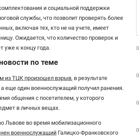
комплектования и социальной поддержки
логовой службы, что позволит проверять более
ных, включая тех, кто не на учете, имеет
аницу. Ожидается, что количество проверок и
т уже к концу года.
0
новости по теме
0
ом из ТЦК произошел взрыв
, в результате
, а еще один военнослужащий получил ранения.
емя общения с посетителем, у которого
0
едмет в личных вещах.
во Львове во время мобилизационного
0
анен военнослужащий
Галицко-Франковского