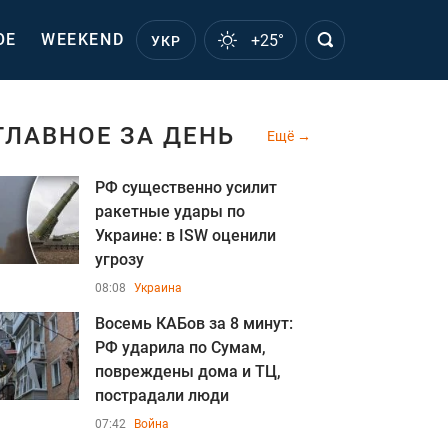
ОЕ
WEEKEND
+25°
УКР
ГЛАВНОЕ ЗА ДЕНЬ
Ещё
РФ существенно усилит
ракетные удары по
Украине: в ISW оценили
угрозу
08:08
Украина
Восемь КАБов за 8 минут:
РФ ударила по Сумам,
повреждены дома и ТЦ,
пострадали люди
07:42
Война