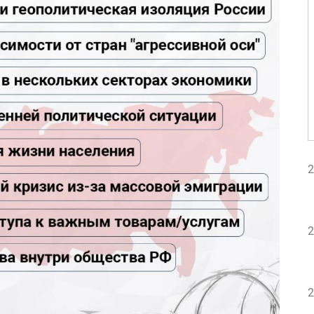
2
2
2