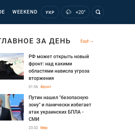
ОЕ
WEEKEND
+20°
УКР
ГЛАВНОЕ ЗА ДЕНЬ
Ещё
РФ может открыть новый
фронт: над какими
областями нависла угроза
вторжения
01:56
Фронт
Путин нашел "безопасную
зону" и панически избегает
атак украинских БПЛА -
СМИ
23:32
Мир