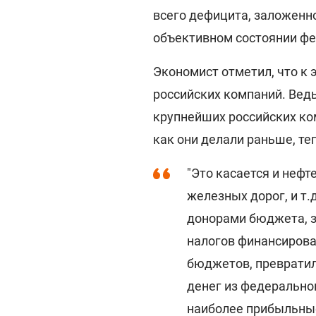
всего дефицита, заложенно
объективном состоянии фе
Экономист отметил, что к 
российских компаний. Вед
крупнейших российских ко
как они делали раньше, те
"Это касается и нефт
железных дорог, и т.
донорами бюджета, з
налогов финансиров
бюджетов, превратил
денег из федерально
наиболее прибыльные