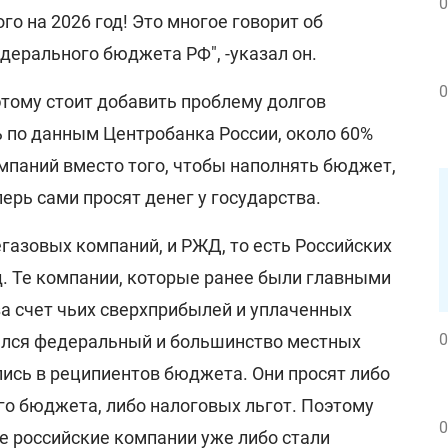
0
го на 2026 год! Это многое говорит об
дерального бюджета РФ", -указал он.
0
этому стоит добавить проблему долгов
ь по данным Центробанка России, около 60%
мпаний вместо того, чтобы наполнять бюджет,
перь сами просят денег у государства.
егазовых компаний, и РЖД, то есть Российских
д. Те компании, которые ранее были главными
а счет чьих сверхприбылей и уплаченных
0
ался федеральный и большинство местных
ись в реципиентов бюджета. Они просят либо
го бюджета, либо налоговых льгот. Поэтому
0
 российские компании уже либо стали