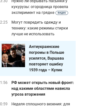
3:30
Нужно ли обрывать пасынки у
кукурузы: огородница провела
эксперимент на грядке
видео
2:25
Могут повредить одежду и
технику: какие режимы стирки
лучше не использовать
Антиукраинские
погромы в Польше
усилятся, Варшава
повторяет ошибку
1939 года – Кулик
1:56
РФ может открыть новый фронт:
над какими областями нависла
угроза вторжения
0:59
Неделя сплошного везения: для