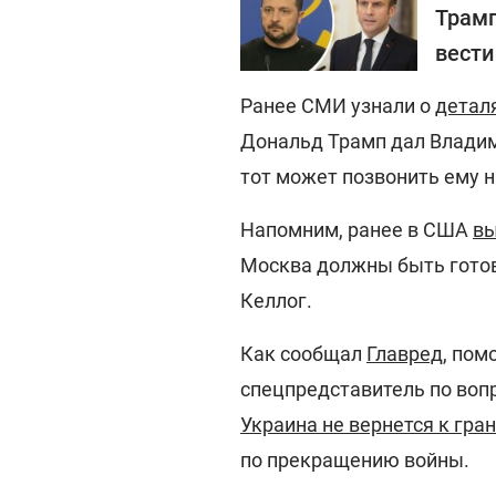
Трамп
вести
Ранее СМИ узнали о
детал
Дональд Трамп дал Владим
тот может позвонить ему 
Напомним, ранее в США
вы
Москва должны быть готов
Келлог.
Как сообщал
Главред
, по
спецпредставитель по вопр
Украина не вернется к гра
по прекращению войны.