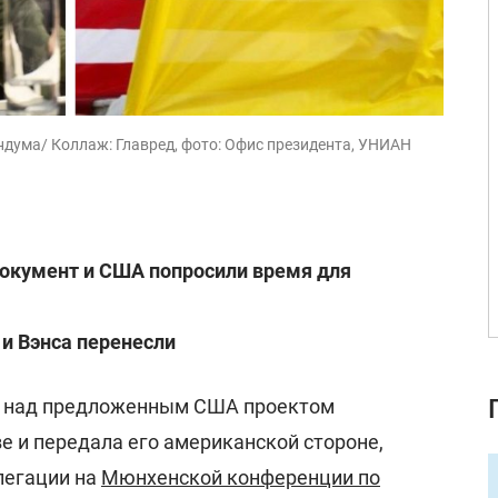
ума/ Коллаж: Главред, фото: Офис президента, УНИАН
документ и США попросили время для
 и Вэнса перенесли
у над предложенным США проектом
е и передала его американской стороне,
легации на
Мюнхенской конференции по