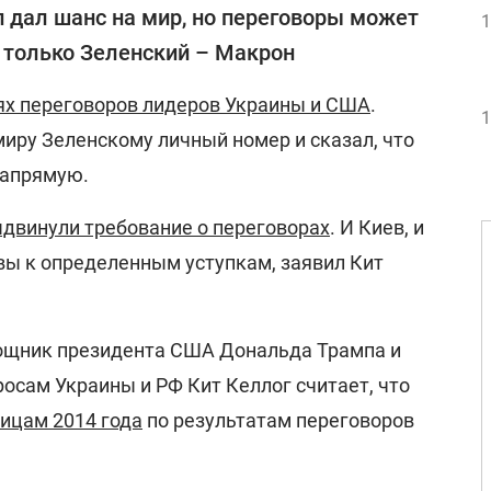
 дал шанс на мир, но переговоры может
1
 только Зеленский – Макрон
ях переговоров лидеров Украины и США
.
1
иру Зеленскому личный номер и сказал, что
напрямую.
двинули требование о переговорах
. И Киев, и
ы к определенным уступкам, заявил Кит
мощник президента США Дональда Трампа и
осам Украины и РФ Кит Келлог считает, что
ницам 2014 года
по результатам переговоров