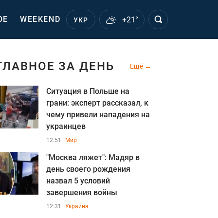
ОЕ
WEEKEND
+21°
УКР
ГЛАВНОЕ ЗА ДЕНЬ
Ещё
Ситуация в Польше на
грани: эксперт рассказал, к
чему привели нападения на
украинцев
12:51
Мир
"Москва ляжет": Мадяр в
день своего рождения
назва л 5 условий
завершения войны
12:31
Украина