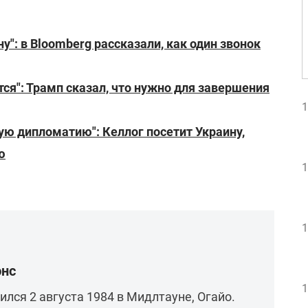
у": в Bloomberg рассказали, как один звонок
тся": Трамп сказал, что нужно для завершения
1
ую дипломатию": Келлог посетит Украину,
ю
1
1
энс
1
лся 2 августа 1984 в Мидлтауне, Огайо.