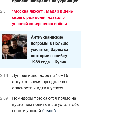
привели нападения на украинцев
2:31
"Москва ляжет": Мадяр в день
своего рождения назва л 5
условий завершения войны
Антиукраинские
погромы в Польше
усилятся, Варшава
повторяет ошибку
1939 года – Кулик
2:14
Лунный календарь на 10–16
августа: время преодолевать
опасности и идти к успеху
2:09
Помидоры трескаются прямо на
кусте: чем полить в августе, чтобы
спасти урожай
видео