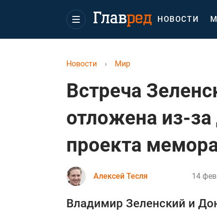
НОВОСТИ
М
Новости
›
Мир
Встреча Зеленс
отложена из-за
проекта мемор
Алексей Тесля
14 фев
Владимир Зеленский и Дон