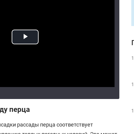
1
1
ду перца
1
садки рассады перца соответствует