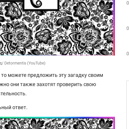
0
0
0
/ Detormentis (YouTube)
 то можете предложить эту загадку своим
жно они также захотят проверить свою
тельность.
ьный ответ.