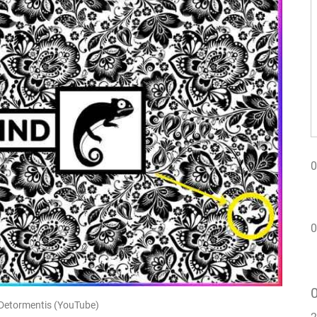
0
0
etormentis (YouTube)