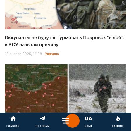
Оккупанты не будут штурмовать Покровск "в лоб":
в ВСУ назвали причину
19 января 2025, 17:38
Украина
Войска РФ пытаются обойти Покровск: нардеп
ГЛАВНАЯ
TELEGRAM
ЯЗЫК
ВАЖНОЕ