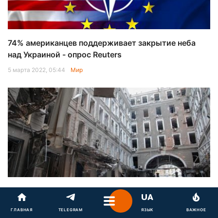
74% американцев поддерживает закрытие неба
над Украиной - опрос Reuters
5 марта 2022, 05:44
Мир
Россия готова бомбить украинские города, пока
они не сдадутся - CNN
ГЛАВНАЯ
TELEGRAM
ЯЗЫК
ВАЖНОЕ
5 марта 2022, 05:42
Украина