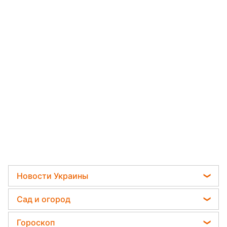
Новости Украины
Телеграм новости Украины
Сад и огород
Пенсии в Украине
Садовод назвал самое эффективное средство
Гороскоп