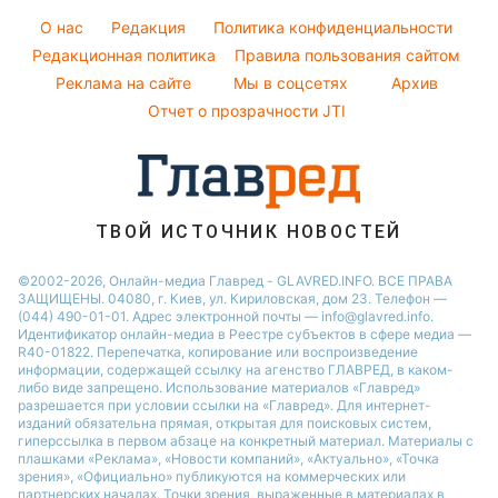
Погода на завтра
Стирка
София Ротару
O нас
Редакция
Политика конфиденциальности
Пылевая буря
Авто
Редакционная политика
Правила пользования сайтом
Ольга Сумская
Реклама на сайте
Мы в соцсетях
Архив
Комнатные растения
Филипп Киркоров
Отчет о прозрачности JTI
ТВОЙ ИСТОЧНИК НОВОСТЕЙ
©2002-2026, Онлайн-медиа Главред - GLAVRED.INFO. ВСЕ ПРАВА
ЗАЩИЩЕНЫ. 04080, г. Киев, ул. Кириловская, дом 23. Телефон —
(044) 490-01-01. Адрес электронной почты — info@glavred.info.
Идентификатор онлайн-медиа в Реестре cубъектов в сфере медиа —
R40-01822.
Перепечатка, копирование или воспроизведение
информации, содержащей ссылку на агенство ГЛАВРЕД, в каком-
либо виде запрещено. Использование материалов «Главред»
разрешается при условии ссылки на «Главред». Для интернет-
изданий обязательна прямая, открытая для поисковых систем,
гиперссылка в первом абзаце на конкретный материал. Материалы с
плашками «Реклама», «Новости компаний», «Актуально», «Точка
зрения», «Официально» публикуются на коммерческих или
партнерских началах. Точки зрения, выраженные в материалах в